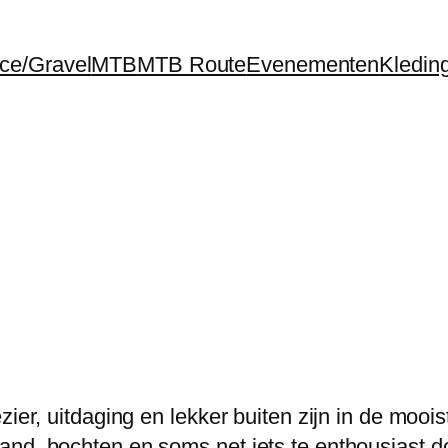
ce/Gravel
MTB
MTB Route
Evenementen
Kledin
zier, uitdaging en lekker buiten zijn in de mooi
nd, bochten en soms net iets te enthousiast do