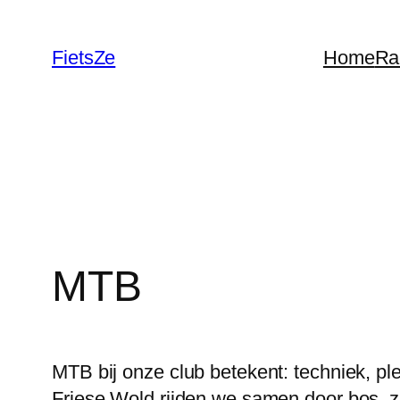
Ga
naar
FietsZe
Home
Ra
de
inhoud
MTB
MTB bij onze club betekent: techniek, ple
Friese Wold rijden we samen door bos, za