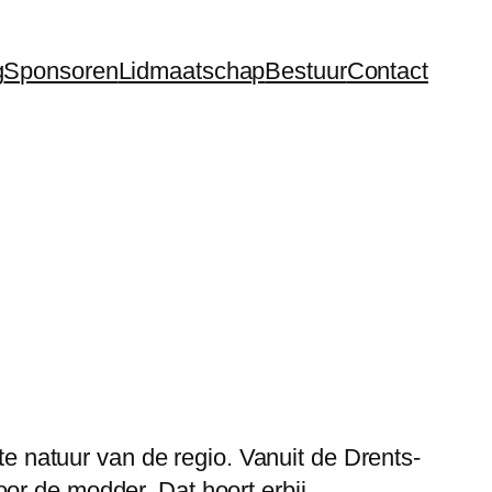
g
Sponsoren
Lidmaatschap
Bestuur
Contact
ste natuur van de regio. Vanuit de Drents-
or de modder. Dat hoort erbij.